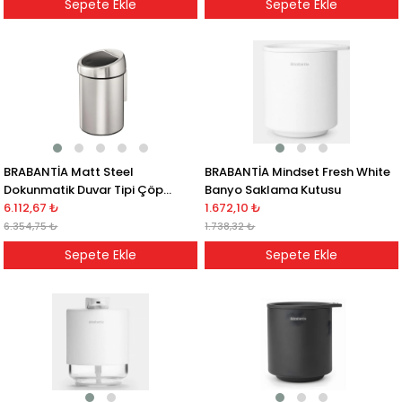
Sepete Ekle
Sepete Ekle
BRABANTİA Matt Steel
BRABANTİA Mindset Fresh White
Dokunmatik Duvar Tipi Çöp
Banyo Saklama Kutusu
Kutusu 3L
6.112,67 ₺
1.672,10 ₺
6.354,75 ₺
1.738,32 ₺
Sepete Ekle
Sepete Ekle