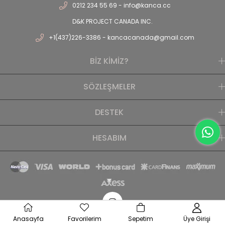
0212 234 55 69 -
info@kanca.cc
D&K PROJECT CANADA INC.
+1(437)226-3386 -
kancacanada@gmail.com
BİZ KİMİZ?
SÖZLEŞMELER
DESTEK
HESABIM
Anasayfa
Favorilerim
Sepetim
Üye Girişi