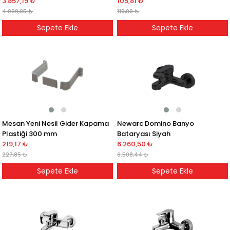
3.857,19 ₺
105,81 ₺
4.009,95 ₺
110,00 ₺
Sepete Ekle
Sepete Ekle
Mesan Yeni Nesil Gider Kapama
Newarc Domino Banyo
Plastiği 300 mm
Bataryası Siyah
219,17 ₺
6.260,50 ₺
227,85 ₺
6.508,44 ₺
Sepete Ekle
Sepete Ekle