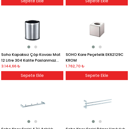
Sepete Ekle
Sepete Ekle
Soho Kapaksız Çöp Kovası Mat
SOHO Kare Peçetelik EK62129C
12 Litre 304 Kalite Paslanmaz
KROM
Çelik
3.144,66 ₺
1.762,70 ₺
Sepete Ekle
Sepete Ekle