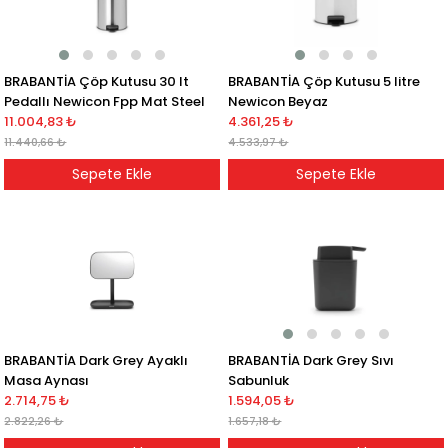
BRABANTİA Çöp Kutusu 30 lt
BRABANTİA Çöp Kutusu 5 litre
Pedallı Newicon Fpp Mat Steel
Newicon Beyaz
11.004,83 ₺
4.361,25 ₺
11.440,66 ₺
4.533,97 ₺
Sepete Ekle
Sepete Ekle
BRABANTİA Dark Grey Sıvı
BRABANTİA Dark Grey Ayaklı
Sabunluk
Masa Aynası
1.594,05 ₺
2.714,75 ₺
1.657,18 ₺
2.822,26 ₺