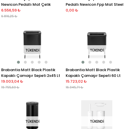
Newicon Pedallı Mat Çelik
Pedallı Newicon Fpp Mat Steel
6.556,59 ₺
0,00 ₺
6.816,25 ₺
TÜKENDI
TÜKENDI
Brabantia Matt Black Plastik
Brabantia Matt Black Plastik
Kapaklı Çamaşır Sepeti 2x45 Lt
Kapaklı Çamaşır Sepeti 60 Lt
19.003,04 ₺
15.723,02 ₺
19.755,63 ₺
16.345,71 ₺
TÜKENDI
TÜKENDI