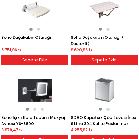
Soho Duşakabin Oturağı
Soho Duşakabin Oturağı (
Destekli )
6.751,96 ₺
8.620,96 ₺
Sepete Ekle
Sepete Ekle
Soho Işıklı Kare Tabanlı Makyaj
SOHO Kapaksız Çöp Kovası İnox
Aynası YS-8800
6 Litre 304 Kalite Paslanmaz
8.979,47 ₺
Çelik
4.255,97 ₺