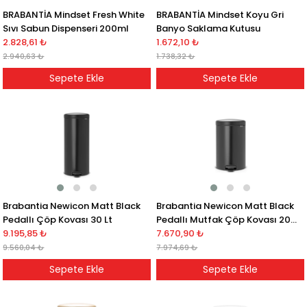
BRABANTİA Mindset Fresh White
BRABANTİA Mindset Koyu Gri
Sıvı Sabun Dispenseri 200ml
Banyo Saklama Kutusu
2.828,61 ₺
1.672,10 ₺
2.940,63 ₺
1.738,32 ₺
Sepete Ekle
Sepete Ekle
Brabantia Newicon Matt Black
Brabantia Newicon Matt Black
Pedallı Çöp Kovası 30 Lt
Pedallı Mutfak Çöp Kovası 20
9.195,85 ₺
Lt
7.670,90 ₺
9.560,04 ₺
7.974,69 ₺
Sepete Ekle
Sepete Ekle