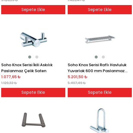
3.126,59 ₺
1.423,47 ₺
Sepete Ekle
Sepete Ekle
Soho Knox Serisi İkili Askılık
Soho Knox Serisi Raflı Havluluk
Paslanmaz Çelik Saten
Yuvarlak 600 mm Paslanmaz
1.077,65 ₺
Çelik Saten
5.201,50 ₺
1.120,32 ₺
5.407,49 ₺
Sepete Ekle
Sepete Ekle