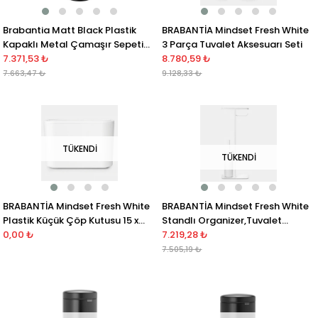
Brabantia Matt Black Plastik
BRABANTİA Mindset Fresh White
Kapaklı Metal Çamaşır Sepeti
3 Parça Tuvalet Aksesuarı Seti
35 Lt
7.371,53 ₺
8.780,59 ₺
7.663,47 ₺
9.128,33 ₺
TÜKENDI
TÜKENDI
BRABANTİA Mindset Fresh White
BRABANTİA Mindset Fresh White
Plastik Küçük Çöp Kutusu 15 x
Standlı Organizer,Tuvalet
8.6 x 9.9cm
0,00 ₺
Kağıdı Tutucusu Ve Tuvalet
7.219,28 ₺
Fırçası
7.505,19 ₺