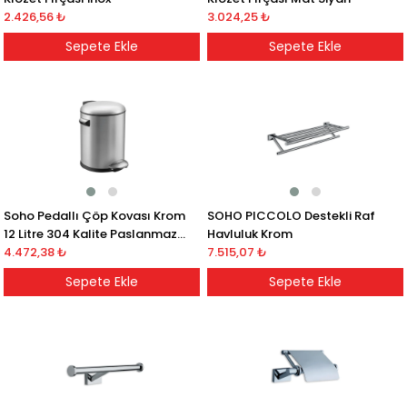
2.426,56 ₺
3.024,25 ₺
Sepete Ekle
Sepete Ekle
Soho Pedallı Çöp Kovası Krom
SOHO PICCOLO Destekli Raf
12 Litre 304 Kalite Paslanmaz
Havluluk Krom
Çelik
4.472,38 ₺
7.515,07 ₺
Sepete Ekle
Sepete Ekle