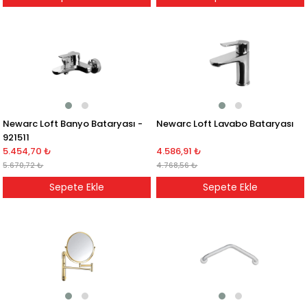
Newarc Loft Banyo Bataryası -
Newarc Loft Lavabo Bataryası
921511
5.454,70 ₺
4.586,91 ₺
5.670,72 ₺
4.768,56 ₺
Sepete Ekle
Sepete Ekle