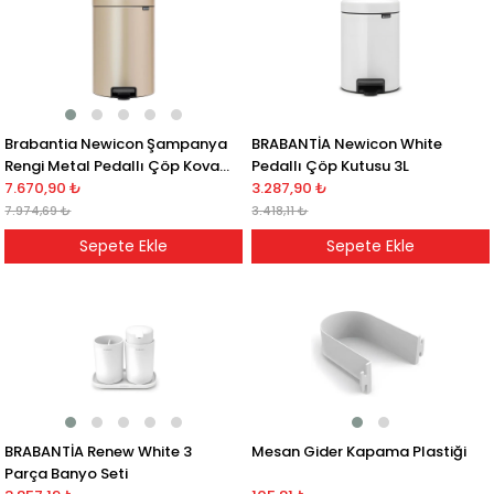
Brabantia Newicon Şampanya
BRABANTİA Newicon White
Rengi Metal Pedallı Çöp Kovası
Pedallı Çöp Kutusu 3L
20 Lt
7.670,90 ₺
3.287,90 ₺
7.974,69 ₺
3.418,11 ₺
Sepete Ekle
Sepete Ekle
BRABANTİA Renew White 3
Mesan Gider Kapama Plastiği
Parça Banyo Seti