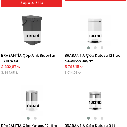
Sepete Ekle
TÜKENDI
TÜKENDI
BRABANTİA Çöp Kutusu 12 litre
BRABANTİA Çöp Atık Bidonları
Newicon Beyaz
16 litre Gri
5.785,15 ₺
3.332,67 ₺
6.014,26 ₺
3.464,65 ₺
TÜKENDI
TÜKENDI
BRABANTİA Çöp Kutusu 12 litre
BRABANTİA Çöp Kutusu 3 Lt