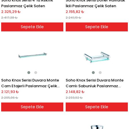
Soho Knox Serisi 4 'lü Askılık
Soho Knox Serisi Döner Havluluk
Paslanmaz Çelik Saten
İkili Paslanmaz Çelik Saten
2.325,29 ₺
2.155,82 ₺
2.417,38 ₺
2.241,19 ₺
Sepete Ekle
Sepete Ekle
Soho Knox Serisi Duvara Monte
Soho Knox Serisi Duvara Monte
Cam Etajerli Paslanmaz Çelik
Camlı Sabunluk Paslanmaz
Saten
2.121,93 ₺
Çelik Saten
2.148,82 ₺
2.205,96 ₺
2.233,92 ₺
Sepete Ekle
Sepete Ekle