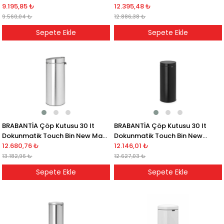
9.195,85 ₺
Parlak Çelik
12.395,48 ₺
9.560,04 ₺
12.886,38 ₺
Sepete Ekle
Sepete Ekle
BRABANTİA Çöp Kutusu 30 lt
BRABANTİA Çöp Kutusu 30 lt
Dokunmatik Touch Bin New Mat
Dokunmatik Touch Bin New
Çelik
12.680,76 ₺
Siyah
12.146,01 ₺
13.182,96 ₺
12.627,03 ₺
Sepete Ekle
Sepete Ekle