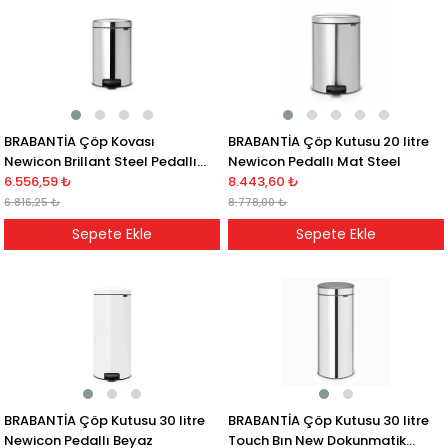
BRABANTİA Çöp Kovası
BRABANTİA Çöp Kutusu 20 litre
Newicon Brillant Steel Pedallı
Newicon Pedallı Mat Steel
Çöp Kutusu 12Lt
6.556,59 ₺
8.443,60 ₺
6.816,25 ₺
8.778,00 ₺
Sepete Ekle
Sepete Ekle
BRABANTİA Çöp Kutusu 30 litre
BRABANTİA Çöp Kutusu 30 litre
Newicon Pedallı Beyaz
Touch Bın New Dokunmatik