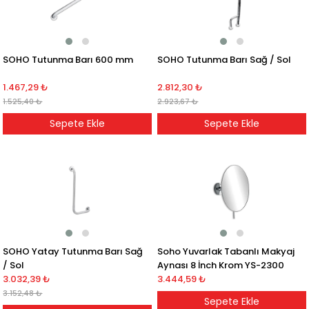
SOHO Tutunma Barı 600 mm
SOHO Tutunma Barı Sağ / Sol
1.467,29 ₺
2.812,30 ₺
1.525,40 ₺
2.923,67 ₺
Sepete Ekle
Sepete Ekle
SOHO Yatay Tutunma Barı Sağ
Soho Yuvarlak Tabanlı Makyaj
/ Sol
Aynası 8 İnch Krom YS-2300
3.032,39 ₺
3.444,59 ₺
3.152,48 ₺
Sepete Ekle