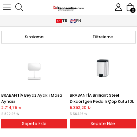
0
TR
EN
Anasayfa
Banyo Donanımları
Sıralama
Filtreleme
BRABANTİA Beyaz Ayaklı Masa
BRABANTİA Brilliant Steel
Aynası
Dikdörtgen Pedallı Çöp Kutu 10L
2.714,75 ₺
5.352,20 ₺
2.822,26 ₺
5.564,16 ₺
Sepete Ekle
Sepete Ekle