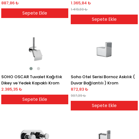
887,86 ₺
1.365,84 ₺
1.419,93 ₺
Sepete Ekle
Sepete Ekle
SOHO OSCAR Tuvalet Kağıtlık
Soho Otel Serisi Bornoz Askılık (
Dikey ve Yedek Kapaklı Krom
Duvar Bağlantılı ) Krom
2.385,35 ₺
872,83 ₺
907,39 ₺
Sepete Ekle
Sepete Ekle