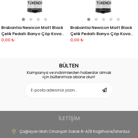
TÜKENDI
TÜKENDI
Brabantia Newicon Matt Black
Brabantia Newicon Matt Black
Çelik Pedallı Banyo Çöp Kovası
Çelik Pedallı Banyo Çöp Kovası
3 Lt
0,00 ₺
5 lt
0,00 ₺
BÜLTEN
Kampanya ve indirimlerden haberdar olmak
için bültenimize abone olun!
İLETİŞİM
Çağlayan Mah.Cihanşah Sokak 8-A/B Kağıthane/İstanbul