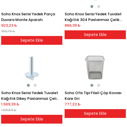
Soho Knox Serisi Yedek Tuvalet
Soho Knox Serisi Yedek Parça
Kağıtlık 304 Paslanmaz Çelik
Duvara Monte Aparatı
Saten
866,39 ₺
923,23 ₺
959,79 ₺
Sepete Ekle
Sepete Ekle
Soho Knox Serisi Yedek Tuvalet
Soho Ofis Tipi Fileli Çöp Kovası
Kağıtlık Dikey Paslanmaz Çelik
Kare Gri
Saten
1.569,39 ₺
777,22 ₺
1.631,54 ₺
Sepete Ekle
Sepete Ekle