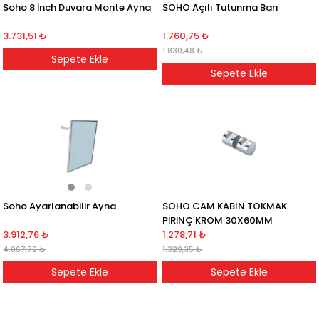
Soho 8 İnch Duvara Monte Ayna
SOHO Açılı Tutunma Barı
3.731,51 ₺
1.760,75 ₺
1.830,48 ₺
Sepete Ekle
Sepete Ekle
Soho Ayarlanabilir Ayna
SOHO CAM KABIN TOKMAK
PİRİNÇ KROM 30X60MM
3.912,76 ₺
1.278,71 ₺
4.067,72 ₺
1.329,35 ₺
Sepete Ekle
Sepete Ekle