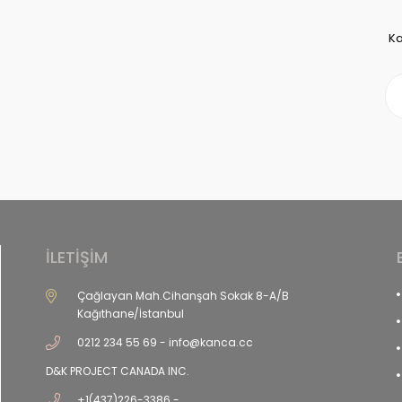
Ka
İLETİŞİM
Çağlayan Mah.Cihanşah Sokak 8-A/B
Kağıthane/İstanbul
0212 234 55 69 -
info@kanca.cc
D&K PROJECT CANADA INC.
+1(437)226-3386 -