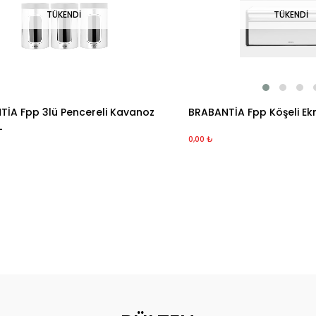
TÜKENDI
TÜKENDI
İA Fpp 3lü Pencereli Kavanoz
BRABANTİA Fpp Köşeli E
L
0,00 ₺