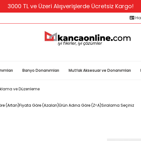
niz için Proje Ekibimiz İle İletişime Geçebilirsiniz. 02
3000 TL ve Üzeri Alışverişlerde Ücretsiz Kargo!
Ha
nımları
Banyo Donanımları
Mutfak Aksesuar ve Donanımları
klama ve Düzenleme
re (Artan)
Fiyata Göre (Azalan)
Ürün Adına Göre (Z<A)
Sıralama Seçiniz