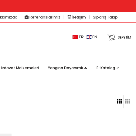
12 234 55 69 (Pbx)
kkımızda
Referanslarımız
İletişim
Sipariş Takip
|
|
|
TR
EN
SEPETIM
Hırdavat Malzemeleri
Yangına Dayanımlı 🔥
E-Katalog ↗