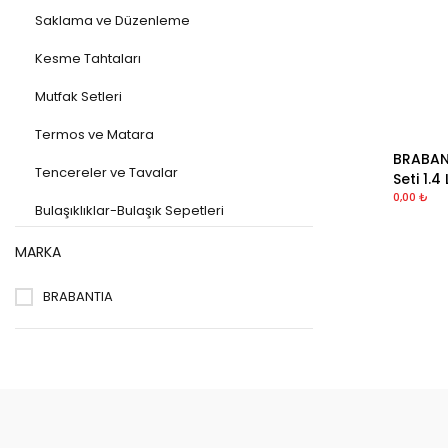
Saklama ve Düzenleme
Kesme Tahtaları
Mutfak Setleri
Termos ve Matara
BRABANT
Tencereler ve Tavalar
Seti 1.4 
0,00 ₺
Bulaşıklıklar-Bulaşık Sepetleri
Kağıt Havluluklar
MARKA
Mutfak Sıvı Sabunlukları
BRABANTIA
Servis Tepsileri
Tezgah Üstü Çöp Kovaları