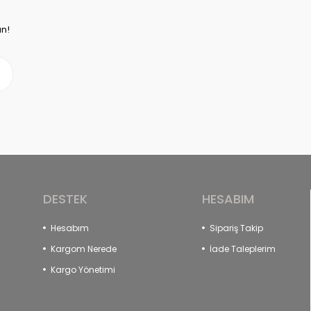
un!
DESTEK
HESABIM
Hesabım
Sipariş Takip
Kargom Nerede
İade Taleplerim
Kargo Yönetimi