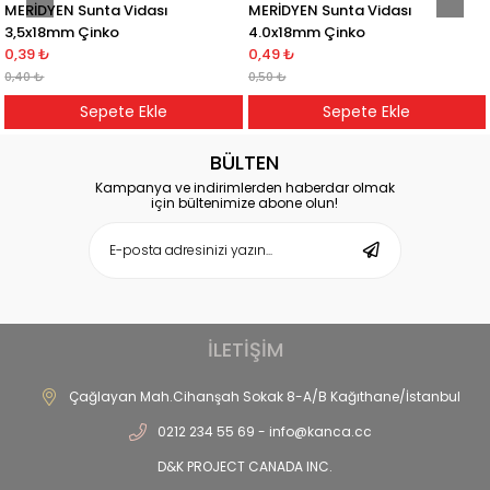
MERİDYEN Sunta Vidası
MERİDYEN Sunta Vidası
3,5x18mm Çinko
4.0x18mm Çinko
0,39 ₺
0,49 ₺
0,40 ₺
0,50 ₺
Sepete Ekle
Sepete Ekle
BÜLTEN
Kampanya ve indirimlerden haberdar olmak
için bültenimize abone olun!
İLETİŞİM
Çağlayan Mah.Cihanşah Sokak 8-A/B Kağıthane/İstanbul
0212 234 55 69 -
info@kanca.cc
D&K PROJECT CANADA INC.