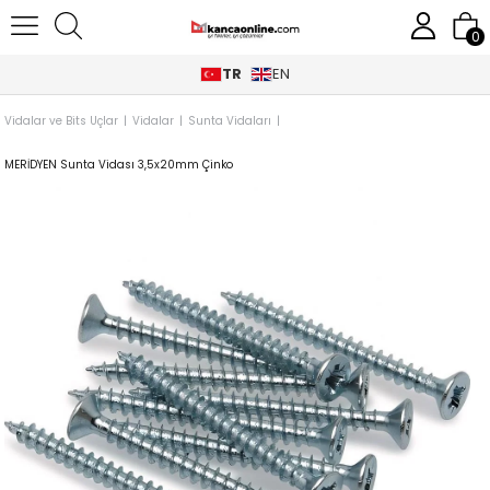
0
TR
EN
Anasayfa
Hırdavat Malzemeleri
Vida, Kimyasal, Sarf Malzemeleri
Vidalar ve Bits Uçlar
Vidalar
Sunta Vidaları
MERİDYEN Sunta Vidası 3,5x20mm Çinko