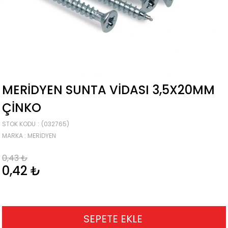
MERİDYEN SUNTA VIDASI 3,5X20MM
ÇINKO
STOK KODU
(032765)
MARKA
:
MERİDYEN
0,43 ₺
0,42 ₺