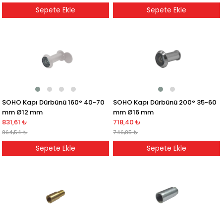
Sepete Ekle
Sepete Ekle
SOHO Kapı Dürbünü 160° 40-70
SOHO Kapı Dürbünü 200° 35-60
mm Ø12 mm
mm Ø16 mm
831,61 ₺
718,40 ₺
864,54 ₺
746,85 ₺
Sepete Ekle
Sepete Ekle