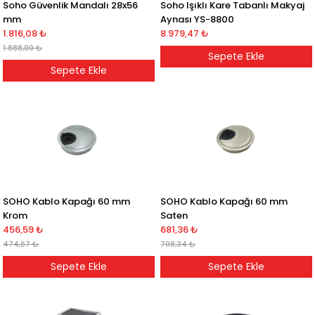
Soho Güvenlik Mandalı 28x56
Soho Işıklı Kare Tabanlı Makyaj
mm
Aynası YS-8800
1.816,08 ₺
8.979,47 ₺
1.888,00 ₺
Sepete Ekle
Sepete Ekle
SOHO Kablo Kapağı 60 mm
SOHO Kablo Kapağı 60 mm
Krom
Saten
456,59 ₺
681,36 ₺
474,67 ₺
708,34 ₺
Sepete Ekle
Sepete Ekle