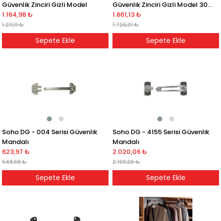
Güvenlik Zinciri Gizli Model
Güvenlik Zinciri Gizli Model 304
1.164,98 ₺
Paslanmaz Çelik
1.661,13 ₺
1.211,11 ₺
1.726,91 ₺
Sepete Ekle
Sepete Ekle
Soho DG - 004 Serisi Güvenlik
Soho DG - 4155 Serisi Güvenlik
Mandalı
Mandalı
623,97 ₺
2.020,06 ₺
648,68 ₺
2.100,06 ₺
Sepete Ekle
Sepete Ekle