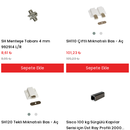
SH110 Çiftli Mıknatıslı Bas - Aç
SH Menteşe Tabanı 4 mm
992914 L/R
101,23 ₺
8,61 ₺
105,23 ₺
8,95 ₺
Sepete Ekle
Sepete Ekle
SH120 Tekli Mıknatıslı Bas - Aç
Sisco 100 kg Sürgülü Kapılar
Serisi için Üst Ray Profili 2000