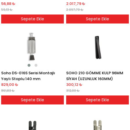
56,88 ₺
mm
2.017,79 ₺
59,13 ₺
2.097,70 ₺
Sepete Ekle
Sepete Ekle
Soho DS-016S Serisi Montajlı
SOHO 210 GÖMME KULP 96MM
Yaylı Stoplu 140 mm
SİYAH (UZUNLUK 160MM)
829,00 ₺
300,12 ₺
861,83 ₺
312,00 ₺
Sepete Ekle
Sepete Ekle