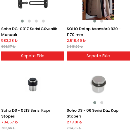
Soho DG-001Z Serisi Güvenlik
SOHO Dolap Asansörü 830 -
Mandalı
1170 mm
583,28 ₺
2.518,46 ₺
606,37 ₺
2.618,20 ₺
Sepete Ekle
Sepete Ekle
Soho DS - 06 Serisi Düz Kapı
Soho DS - 021S Serisi Kapı
Stoperi
Stoperi
273,91 ₺
734,57 ₺
284,75 ₺
763,66 ₺