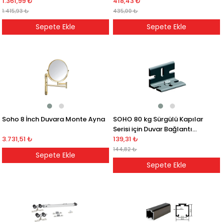
1.361,99 ₺
418,43 ₺
1.415,93 ₺
435,00 ₺
Sepete Ekle
Sepete Ekle
Soho 8 İnch Duvara Monte Ayna
SOHO 80 kg Sürgülü Kapılar
Serisi için Duvar Bağlantı
3.731,51 ₺
Köşebenti
139,31 ₺
144,82 ₺
Sepete Ekle
Sepete Ekle