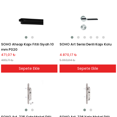
SOHO Ahsap Kapı Fitili Siyah 10
SOHO Art Serisi Derili Kapı Kolu
mm P020
471,07 ₺
4.870,17 ₺
489,71 ₺
5.063,04 ₺
Sepete Ekle
Sepete Ekle
SOHO Art. 725 Oda Metal Dilli
SOHO Art. 726 Yale Metal Dilli