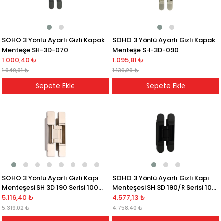
SOHO 3 Yönlü Ayarlı Gizli Kapak
SOHO 3 Yönlü Ayarlı Gizli Kapak
Menteşe SH-3D-070
Menteşe SH-3D-090
1.000,40 ₺
1.095,81 ₺
1.040,01 ₺
1.139,20 ₺
Sepete Ekle
Sepete Ekle
SOHO 3 Yönlü Ayarlı Gizli Kapı
SOHO 3 Yönlü Ayarlı Gizli Kapı
Menteşesi SH 3D 190 Serisi 100
Menteşesi SH 3D 190/R Serisi 100
kg
5.116,40 ₺
kg
4.577,13 ₺
5.319,02 ₺
4.758,40 ₺