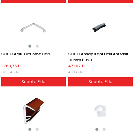
SOHO Açılı Tutunma Barı
SOHO Ahsap Kapı Fitili Antrasit
10 mm P020
1.760,75 ₺
471,07 ₺
1.830,48 ₺
489,71 ₺
Sepete Ekle
Sepete Ekle