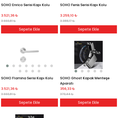
SOHO Enrico Serisi Kapı Kolu
SOHO Fenix Serisi Kapı Kolu
3.521,36 ₺
3.259,10 ₺
3.660,81 ₺
3.388,17 ₺
Sepete Ekle
Sepete Ekle
SOHO Flamina Serisi Kapı Kolu
SOHO Ghost Kapak Menteşe
Aparatı
3.521,36 ₺
356,33 ₺
3.660,81 ₺
370,44 ₺
Sepete Ekle
Sepete Ekle