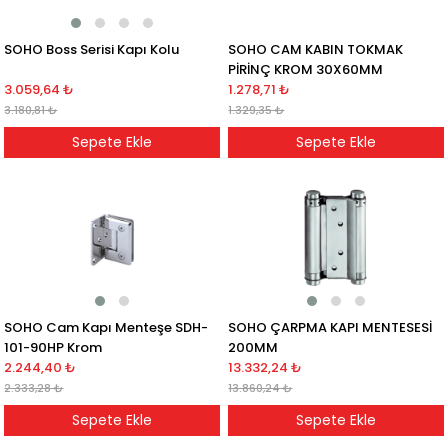
SOHO Boss Serisi Kapı Kolu
SOHO CAM KABIN TOKMAK
PİRİNÇ KROM 30X60MM
3.059,64 ₺
1.278,71 ₺
3.180,81 ₺
1.329,35 ₺
Sepete Ekle
Sepete Ekle
SOHO Cam Kapı Menteşe SDH-
SOHO ÇARPMA KAPI MENTESESİ
101-90HP Krom
200MM
2.244,40 ₺
13.332,24 ₺
2.333,28 ₺
13.860,24 ₺
Sepete Ekle
Sepete Ekle