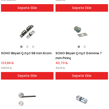
3.879,04 ₺
88,41 ₺
Sepete Ekle
Sepete Ekle
SOHO Bilyeli Çıtçıt 58 mm Krom
SOHO Bilyeli Çıtçıt Gömme 7
mm Pirinç
123,66 ₺
40,70 ₺
128,55 ₺
42,31 ₺
Sepete Ekle
Sepete Ekle