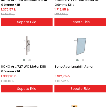
Gömme Kilit
Gömme Kilit
1.372,57 ₺
1.712,85 ₺
1.426,92 ₺
1.780,68 ₺
Sepete Ekle
Sepete Ekle
SOHO Art. 727 WC Metal Dilli
Soho Ayarlanabilir Ayna
Gömme Kilit
1.333,20 ₺
3.912,76 ₺
1.386,00 ₺
4.067,72 ₺
Sepete Ekle
Sepete Ekle