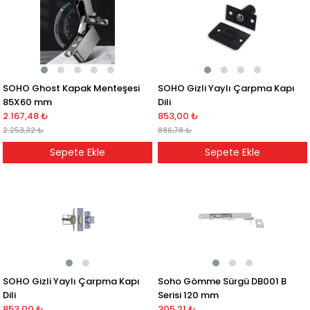
SOHO Ghost Kapak Menteşesi
SOHO Gizli Yaylı Çarpma Kapı
85X60 mm
Dili
2.167,48 ₺
853,00 ₺
2.253,32 ₺
886,78 ₺
Sepete Ekle
Sepete Ekle
SOHO Gizli Yaylı Çarpma Kapı
Soho Gömme Sürgü DB001 B
Dili
Serisi 120 mm
853,00 ₺
305,21 ₺