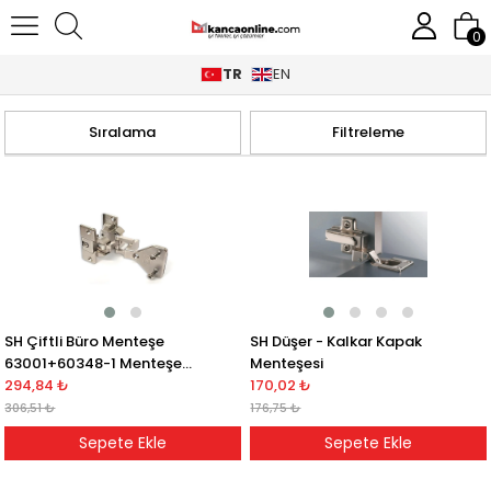
0
TR
EN
Anasayfa
SOHO
Sıralama
Filtreleme
SH Çiftli Büro Menteşe
SH Düşer - Kalkar Kapak
63001+60348-1 Menteşe
Menteşesi
Tabanı 60348-1
294,84 ₺
170,02 ₺
306,51 ₺
176,75 ₺
Sepete Ekle
Sepete Ekle