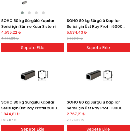
SOHO 80 kg Sürgülü Kapılar
SOHO 80 kg Sürgülü Kapılar
Serisi için Sürme Kapı Sistemi
Serisi için Üst Ray Profili 6000
4.595,22 ₺
MM
5.534,43 ₺
4.777,20 ₺
5.753,61 ₺
Sepete Ekle
Sepete Ekle
SOHO 80 kg Sürgülü Kapılar
SOHO 80 kg Sürgülü Kapılar
Serisi için Üst Ray Profili 2000
Serisi için Üst Ray Profili 3000
mm
1.844,81 ₺
mm
2.767,21 ₺
1.917,87 ₺
2.876,80 ₺
Sepete Ekle
Sepete Ekle