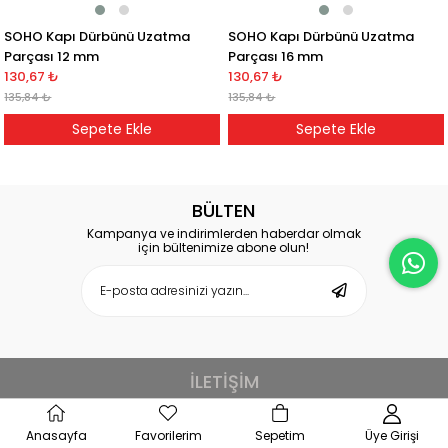
SOHO Kapı Dürbünü Uzatma
SOHO Kapı Dürbünü Uzatma
Parçası 12 mm
Parçası 16 mm
130,67 ₺
130,67 ₺
135,84 ₺
135,84 ₺
Sepete Ekle
Sepete Ekle
BÜLTEN
Kampanya ve indirimlerden haberdar olmak
için bültenimize abone olun!
İLETİŞİM
Çağlayan Mah.Cihanşah Sokak 8-A/B Kağıthane/İstanbul
Anasayfa
Favorilerim
Sepetim
Üye Girişi