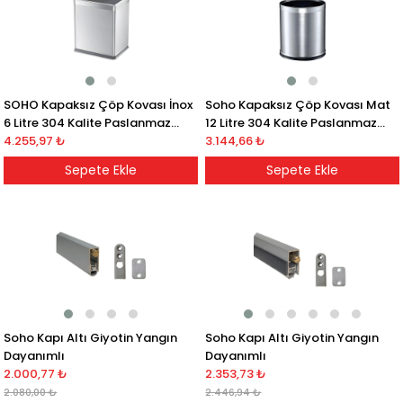
SOHO Kapaksız Çöp Kovası İnox
Soho Kapaksız Çöp Kovası Mat
6 Litre 304 Kalite Paslanmaz
12 Litre 304 Kalite Paslanmaz
Çelik
4.255,97 ₺
Çelik
3.144,66 ₺
Sepete Ekle
Sepete Ekle
Soho Kapı Altı Giyotin Yangın
Soho Kapı Altı Giyotin Yangın
Dayanımlı
Dayanımlı
2.000,77 ₺
2.353,73 ₺
2.080,00 ₺
2.446,94 ₺