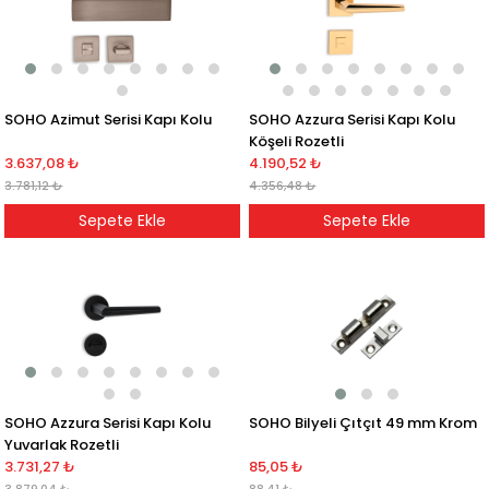
SOHO Azimut Serisi Kapı Kolu
SOHO Azzura Serisi Kapı Kolu
Köşeli Rozetli
3.637,08 ₺
4.190,52 ₺
3.781,12 ₺
4.356,48 ₺
Sepete Ekle
Sepete Ekle
SOHO Azzura Serisi Kapı Kolu
SOHO Bilyeli Çıtçıt 49 mm Krom
Yuvarlak Rozetli
3.731,27 ₺
85,05 ₺